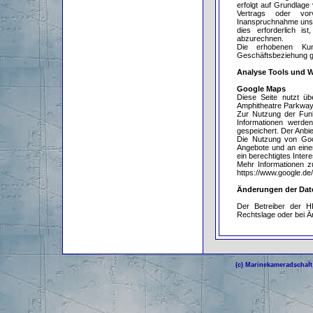
erfolgt auf Grundlage
Vertrags oder vor
Inanspruchnahme unser
dies erforderlich 
abzurechnen.
Die erhobenen Ku
Geschäftsbeziehung ge
Analyse Tools und 
Google Maps
Diese Seite nutzt üb
Amphitheatre Parkway
Zur Nutzung der Funk
Informationen werde
gespeichert. Der Anbie
Die Nutzung von Goog
Angebote und an einer
ein berechtigtes Intere
Mehr Informationen z
https://www.google.de/i
Änderungen der Dat
Der Betreiber der H
Rechtslage oder bei 
(c) Marinekameradschaft