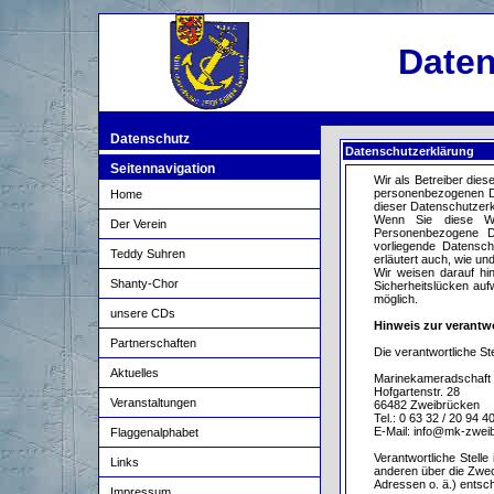
Date
Datenschutz
Datenschutzerklärung
Seitennavigation
Wir als Betreiber die
personenbezogenen Da
Home
dieser Datenschutzerk
Wenn Sie diese We
Der Verein
Personenbezogene Da
vorliegende Datensch
Teddy Suhren
erläutert auch, wie u
Wir weisen darauf hin
Shanty-Chor
Sicherheitslücken aufw
möglich.
unsere CDs
Hinweis zur verantwo
Partnerschaften
Die verantwortliche Ste
Aktuelles
Marinekameradschaft 
Hofgartenstr. 28
Veranstaltungen
66482 Zweibrücken
Tel.: 0 63 32 / 20 94 4
E-Mail: info@mk-zwei
Flaggenalphabet
Verantwortliche Stelle
Links
anderen über die Zwec
Adressen o. ä.) entsch
Impressum