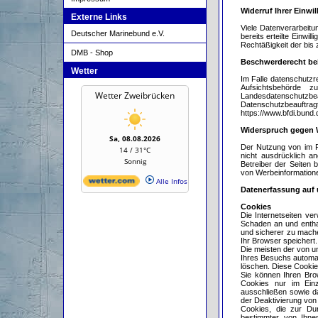
Widerruf Ihrer Einwi
Externe Links
Viele Datenverarbeitu
Deutscher Marinebund e.V.
bereits erteilte Einwil
Rechtäßigkeit der bis 
DMB - Shop
Beschwerderecht bei
Wetter
Im Falle datenschutzr
Aufsichtsbehörde z
Wetter Zweibrücken
Landesdatenschutzbeau
Datenschutzbeauftr
https://www.bfdi.bund.
Widerspruch gegen 
Sa, 08.08.2026
Der Nutzung von im R
14 / 31°C
nicht ausdrücklich an
Sonnig
Betreiber der Seiten 
von Werbeinformatione
Alle Infos
Datenerfassung auf 
Cookies
Die Internetseiten ve
Schaden an und enthal
und sicherer zu mache
Ihr Browser speichert.
Die meisten der von u
Ihres Besuchs automat
löschen. Diese Cooki
Sie können Ihren Bro
Cookies nur im Einz
ausschließen sowie d
der Deaktivierung von 
Cookies, die zur Du
bestimmter, von Ihne