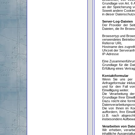
Grundlage von Art. 6 A
an der Speicherung vo
Soweit andere Cookies
in dieser Datenschutz
Server-Log-Dateien
Der Provider der Sei
Dateien, die Ihr Brows
Browsertyp und Brows
verwendetes Betrieb
Referrer URL
Hostname des zugrei
Uhrzeit der Serveranf
IP-Adresse
Eine Zusammenführung
Grundlage für die Dat
Erfüllung eines Vertr
Kontaktformular
Wenn Sie uns per K
Anfrageformular inklu
und für den Fall vo
Einwilligung weiter.
Die Verarbeitung de
Grundlage Ihrer Einwill
Dazu reicht eine forml
Datenverarbeitungsvor
Die von Ihnen im Kon
auffordern, Ihre Einwi
(z.B. nach abgeschl
insbesondere Aufbewah
Verarbeiten von Dat
Wir erheben, verarb
inhaltliche Ausgestal