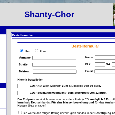
Shanty-Chor
Bestellformular
Bestellformular
Herr
Frau
Name:
Vorname:
PLZ:
Ort:
Straße:
Email:
Telefon:
Hiermit bestelle ich:
CDs "Auf allen Meeren" zum Stückpreis von 10 Euro.
CDs "Seemannsweihnacht" zum Stückpreis von 12 Euro.
Der Endpreis
setzt sich zusammen aus dem Preis je CD
zuzüglich 3 Euro
f
innerhalb Deutschlands. Für eine Massenbestellung und für das Auslan
Kosten
(bitte erfragen)!
Ich werde den fälligen Betrag unverzüglich auf das in der
Bestätigung b