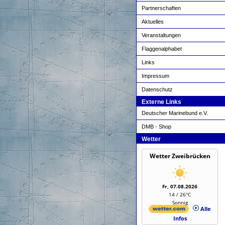
Partnerschaften
Aktuelles
Veranstaltungen
Flaggenalphabet
Links
Impressum
Datenschutz
Externe Links
Deutscher Marinebund e.V.
DMB - Shop
Wetter
Wetter Zweibrücken
Fr, 07.08.2026
14 / 26°C
Sonnig
Alle
Infos