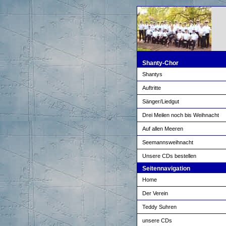
Shanty-Chor
Shantys
Auftritte
Sänger/Liedgut
Drei Meilen noch bis Weihnacht
Auf allen Meeren
Seemannsweihnacht
Unsere CDs bestellen
Seitennavigation
Home
Der Verein
Teddy Suhren
unsere CDs