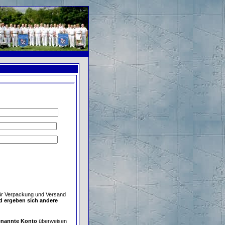
ür Verpackung und Versand
d ergeben sich andere
enannte Konto
überweisen