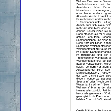
Waldow Eine solche Seema
Zweibrücken noch sein Publ
Anschluss zu hören. Denn je
Menschen zusammengetan, k
abwechselnd und auch gemein
Alexanderskirche komplett i
Besucherinnen und Besucher 
18 Seemänner unter Leitun
Anhieb zum Schunkeln einl
mehr auf dem Meer oder in f
Johann Neuer) ließen sie i
Dann stachen sie mit "Heil
gefeiert, erläuterte Joha
Seemannsleben und diese für
Denn trotz der flotten, sch
Seemanns-Weihnachtslied
Weihnachtsfest zu Hause im 
im Traum". Dann übernahmen 
im Hintergrund und der g
Trommlerinnen wandelten sie
Weihnachtsbäckerei, bei der
Bäcker verwandelten, wurde 
selbst, sondern vor allem d
Auswirkung der Beruf "Seem
Marinekameraden: "Papa, war
der Vater Jahre später die
diesem wunderbar gesungene
Seemann" oder "Noch drei Me
Winter, ja, im Winter" (Sol
Weihnacht" brachte der alt
Heimathafen zurück. Fröhl
bevor alle gemeinsam "O du 
ganz gleich ob Eltern oder
belebte Chor zukünftig einfall
Quelle:
Pfälzischer Merkur v