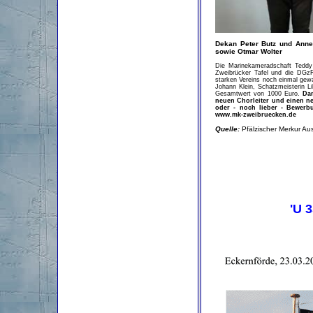
Dekan Peter Butz und Annet
sowie Otmar Wolter
Die Marinekameradschaft Teddy 
Zweibrücker Tafel und die DGzR
starken Vereins noch einmal gew
Johann Klein, Schatzmeisterin L
Gesamtwert von 1000 Euro.
Da
neuen Chorleiter und einen n
oder - noch lieber - Bewer
www.mk-zweibruecken.de
Quelle:
Pfälzischer Merkur A
'U 