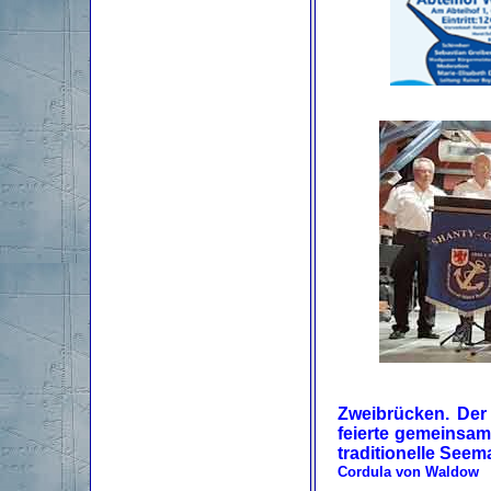
Zweibrücken.
Der 
feierte gemeinsa
traditionelle See
Cordula von Waldow